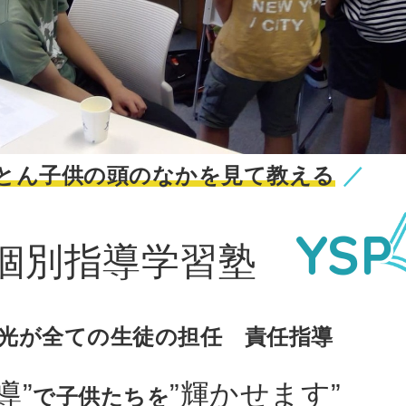
とん子供の頭のなかを見て教える
YSP
個別指導学習塾
芳光が​全ての​生徒の​担任 責任指導
導”
”輝かせます”
で​子供たちを