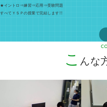
★イントロ⇒練習⇒応用⇒受験問題
すべてＹＳＰの授業で完結します！！
C
こ
んな