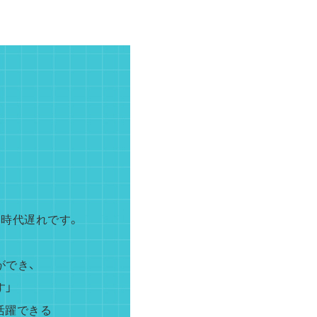
は時代遅れです。
ができ、
す」
活躍できる