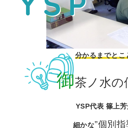
YSP
分かるまでとこ
御
茶ノ水の
YSP代表 篠上
”個別指
細かな