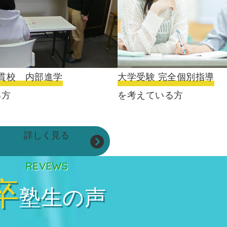
貫校 内部進学
大学受験 完全個別指導
る方
を考えている方
詳しく見る
REVEWS
卒
塾生の声