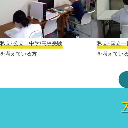
私立・公立 中学/高校受験
私立・国立一
を考えている方
を考えてい