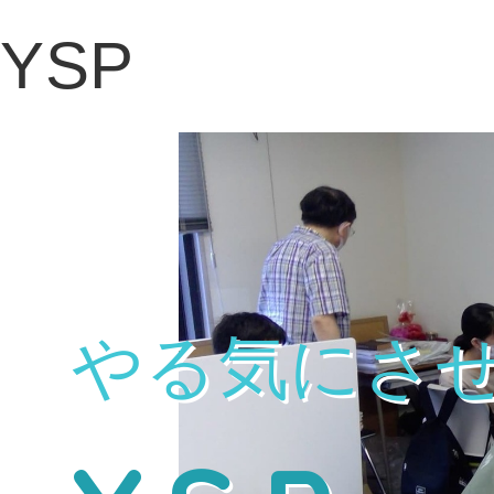
YSP
や
る​気に
さ
​