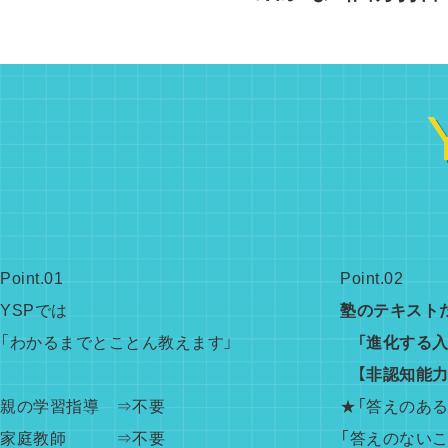
Point.01
Point.02
YSPでは
塾のテキスト
「わかるまでとことん教えます」
「進化する入
【非認知能力
親の学習指導 ⇒不要
★「答えのあ
家庭教師 ⇒不要
「答えのない